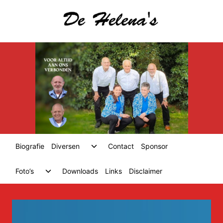
Skip
to
content
Toggle
Biografie
Diversen
Contact
Sponsor
child
menu
Toggle
Foto’s
Downloads
Links
Disclaimer
child
menu