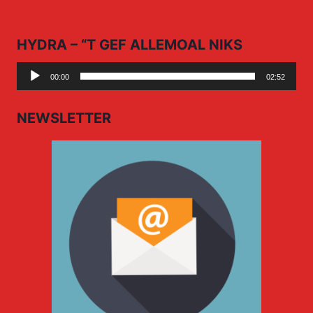
HYDRA – “T GEF ALLEMOAL NIKS
Audio
00:00
02:52
Player
NEWSLETTER