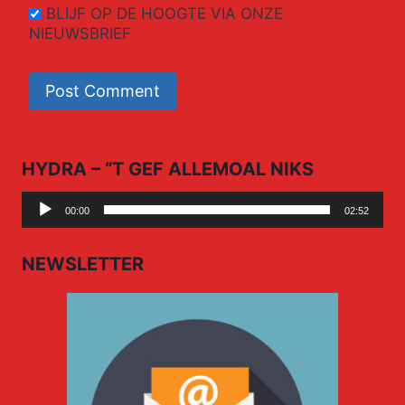
BLIJF OP DE HOOGTE VIA ONZE
NIEUWSBRIEF
HYDRA – “T GEF ALLEMOAL NIKS
Audio
00:00
02:52
Player
NEWSLETTER