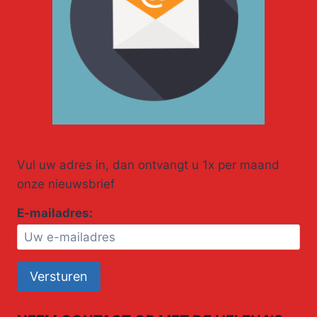
Vul uw adres in, dan ontvangt u 1x per maand
onze nieuwsbrief
E-mailadres: