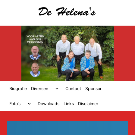
Skip
to
content
Toggle
Biografie
Diversen
Contact
Sponsor
child
menu
Toggle
Foto’s
Downloads
Links
Disclaimer
child
menu