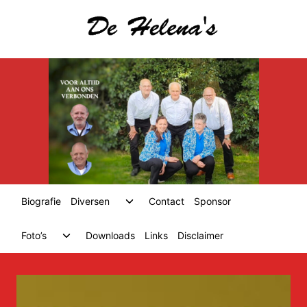
Skip
to
content
Toggle
Biografie
Diversen
Contact
Sponsor
child
menu
Toggle
Foto’s
Downloads
Links
Disclaimer
child
menu