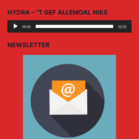
HYDRA – “T GEF ALLEMOAL NIKS
Audio
00:00
02:52
Player
NEWSLETTER