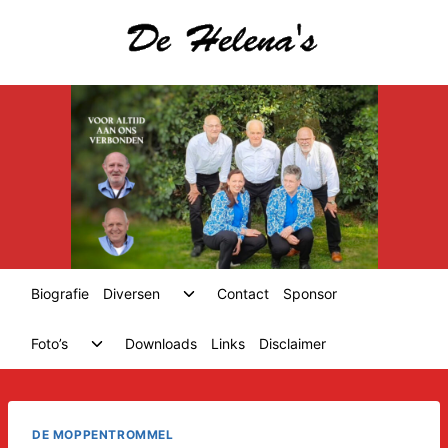
Skip
to
content
Toggle
Biografie
Diversen
Contact
Sponsor
child
menu
Toggle
Foto’s
Downloads
Links
Disclaimer
child
menu
DE MOPPENTROMMEL